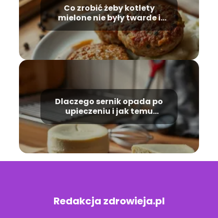
Co zrobić żeby kotlety
mielone nie były twarde i
suche?
Dlaczego sernik opada po
upieczeniu i jak temu
zapobiec?
Redakcja zdrowieja.pl