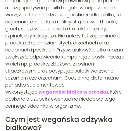
dostarczyć organizmowi prawidłową ilość protein
muszą spożywać posiłki bogate w odpowiednie
warzywa. Jeśli chodzi o wegańskie źródło białka, to
najcenniejsze będą tu rośliny strączkowe (fasola,
groch, soczewica, cieciorka), a także brokuły,
szpinak, czy kukurydza. Nie należy też zapominać o
produktach pełnoziarnistych, orzechach oraz
nasionach i pestkach. Przyswajalność białka można
zwiększyć, odpowiednio komponując posiłki i łącząc
w nich np. produkty zbożowe z roślinami
strączkowymi oraz posypując sałatki warzywne
sezamem czy orzechami. Codzienną dietę można
ponadto suplementować,
wykorzystując
wegańskie białko w proszku
, które
doskonale uzupełni ewentualne niedobory tego
cennego składnika w organizmie.
Czym jest wegańska odżywka
białkowa?