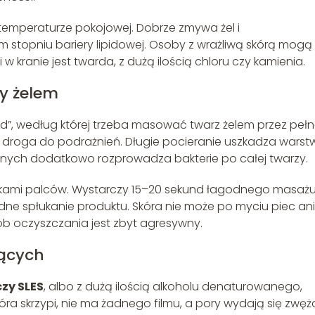
temperaturze pokojowej. Dobrze zmywa żel i
m stopniu bariery lipidowej. Osoby z wrażliwą skórą mogą
śli w kranie jest twarda, z dużą ilością chloru czy kamienia.
ry żelem
nd”, według której trzeba masować twarz żelem przez peł
ta droga do podrażnień. Długie pocieranie uszkadza warst
lnych dodatkowo rozprowadza bakterie po całej twarzy.
ami palców. Wystarczy 15–20 sekund łagodnego masażu
ne spłukanie produktu. Skóra nie może po myciu piec ani
sób oczyszczania jest zbyt agresywny.
jących
czy SLES
, albo z dużą ilością alkoholu denaturowanego,
kóra skrzypi, nie ma żadnego filmu, a pory wydają się zwęż