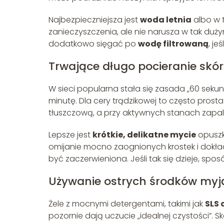
Najbezpieczniejsza jest
woda letnia
albo w 
zanieczyszczenia, ale nie narusza w tak duży
dodatkowo sięgać po
wodę filtrowaną
, je
Trwające długo pocieranie skó
W sieci popularna stała się zasada „60 seku
minutę. Dla cery trądzikowej to często pros
tłuszczową, a przy aktywnych stanach zapa
Lepsze jest
krótkie, delikatne mycie
opuszk
omijanie mocno zaognionych krostek i dokład
być zaczerwieniona. Jeśli tak się dzieje, spo
Używanie ostrych środków my
Żele z mocnymi detergentami, takimi jak
SLS 
pozornie dają uczucie „idealnej czystości”. S