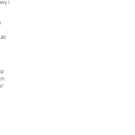
ery i
w
ukt
aż
ch.
”.