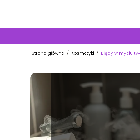
Strona główna
/
Kosmetyki
/
Błędy w myciu twa