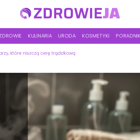
ZDROWIE
KULINARIA
URODA
KOSMETYKI
PORADNI
rzy, które niszczą cerę trądzikową