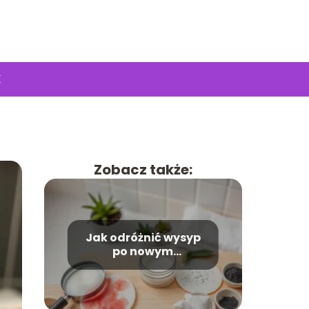
K
Zobacz także:
Jak odróżnić wysyp
po nowym
kosmetyku od
zapchania porów?