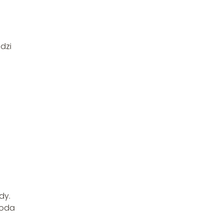
dzi
dy.
woda