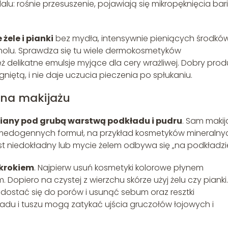
lu: rośnie przesuszenie, pojawiają się mikropęknięcia bari
żele i pianki
bez mydła, intensywnie pieniących środkó
holu. Sprawdza się tu wiele dermokosmetyków
ż delikatne emulsje myjące dla cery wrażliwej. Dobry prod
niętą, i nie daje uczucia pieczenia po spłukaniu.
 na makijażu
iany pod grubą warstwą podkładu i pudru
. Sam makij
iekomedogennych formuł, na przykład kosmetyków mineralny
est niedokładny lub mycie żelem odbywa się „na podkładzie
krokiem
. Najpierw usuń kosmetyki kolorowe płynem
Dopiero na czystej z wierzchu skórze użyj żelu czy pianki.
dostać się do porów i usunąć sebum oraz resztki
adu i tuszu mogą zatykać ujścia gruczołów łojowych i