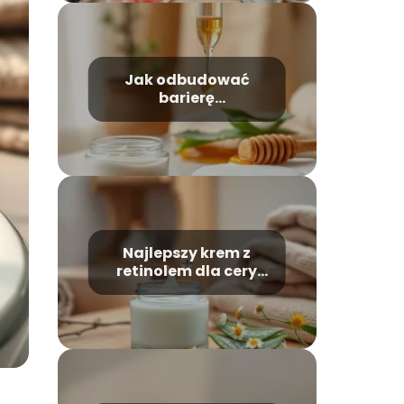
Jak odbudować
barierę
hydrolipidową?
Skuteczne metody
Najlepszy krem z
retinolem dla cery
wrażliwej — który
wybrać?