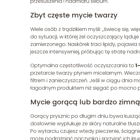
przesuszenia i nadmiaru sebum.
Zbyt częste mycie twarzy
Wiele osób z trądzikiem myśli: „świecę się, 
do sytuacji, w której żel oczyszczający ląduje
zamierzonego. Naskórek traci lipidy, pojawia 
jeszcze intensywniej, próbując tę stratę nadr
Optymalna częstotliwość oczyszczania to
1
przetarcie twarzy płynem micelarnym. Wieczo
filtrem i zanieczyszczeń. Jeśli w ciągu dnia
łagodnym produktem niż sięgać po mocno pien
Mycie gorącą lub bardzo zimn
Gorący prysznic po długim dniu bywa kuszący,
dosłownie wypłukuje ze skóry naturalne tłus
Po wytarciu czujesz wtedy pieczenie, ściągni
może podrażniać naczynka i sprzyjać ich kru