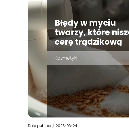
Błędy w myciu
twarzy, które nis
cerę trądzikową
Kosmetyki
Data publikacji: 2026-03-24