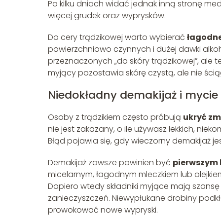
Po kilku dniach widać jednak inną stronę meda
więcej grudek oraz wyprysków.
Do cery trądzikowej warto wybierać
łagodne 
powierzchniowo czynnych i dużej dawki alko
przeznaczonych „do skóry trądzikowej”, ale te
myjący pozostawia skórę czystą, ale nie ściąg
Niedokładny demakijaż i mycie
Osoby z trądzikiem często próbują
ukryć zm
nie jest zakazany, o ile używasz lekkich, n
Błąd pojawia się, gdy wieczorny demakijaż j
Demakijaż zawsze powinien być
pierwszym 
micelarnym, łagodnym mleczkiem lub olejkiem. 
Dopiero wtedy składniki myjące mają szansę 
zanieczyszczeń. Niewypłukane drobiny podkł
prowokować nowe wypryski.