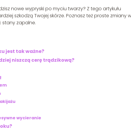
dzisz nowe wypryski po myciu twarzy? Z tego artykułu
ardziej szkodzą Twojej skórze. Poznasz też proste zmiany 
ć stany zapalne.
ku jest tak ważne?
ziej niszczą cerę trądzikową?
ą
lem
h
akijażu
resywne wycieranie
roku?