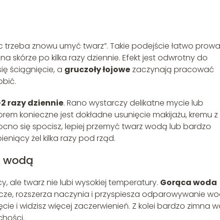
więc trzeba znowu umyć twarz”. Takie podejście łatwo prowa
 na skórze po kilka razy dziennie. Efekt jest odwrotny do
się ściągnięcie, a
gruczoły łojowe
zaczynają pracować
obić.
–2 razy dziennie
. Rano wystarczy delikatne mycie lub
rem konieczne jest dokładne usunięcie makijażu, kremu z
 mocno się spocisz, lepiej przemyć twarz wodą lub bardzo
iący żel kilka razy pod rząd.
ą wodą
 ale twarz nie lubi wysokiej temperatury.
Gorąca woda
zcze, rozszerza naczynia i przyspiesza odparowywanie wo
ęcie i widzisz więcej zaczerwienień. Z kolei bardzo zimna 
chości.