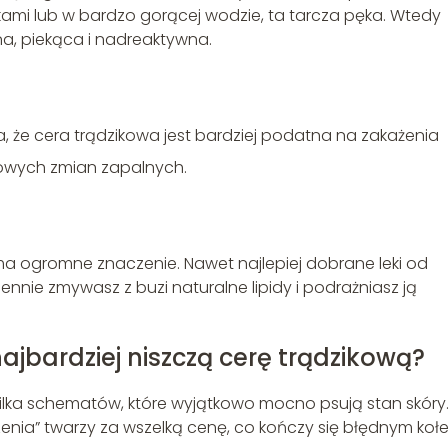
kami lub w bardzo gorącej wodzie, ta tarcza pęka. Wtedy
ona, piekąca i nadreaktywna.
, że cera trądzikowa jest bardziej podatna na zakażenia
nowych zmian zapalnych.
 ma ogromne znaczenie. Nawet najlepiej dobrane leki od
iennie zmywasz z buzi naturalne lipidy i podrażniasz ją
ajbardziej niszczą cerę trądzikową?
 kilka schematów, które wyjątkowo mocno psują stan skóry
zczenia” twarzy za wszelką cenę, co kończy się błędnym ko