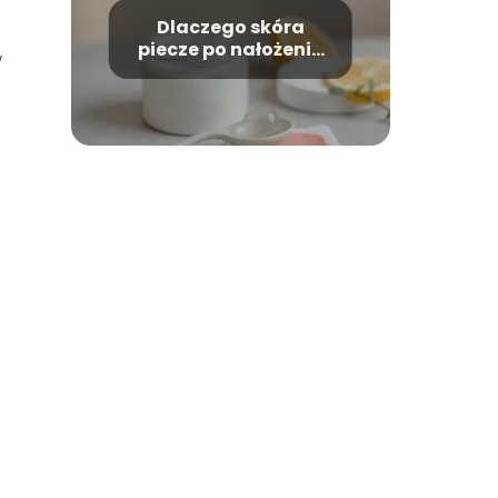
Dlaczego skóra
piecze po nałożeniu
w
kremu
nawilżającego?