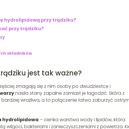
ę hydrolipidową przy trądziku?
ać przy trądziku?
rzy
ych składników
rądziku jest tak ważne?
częściej zmagają się z nim osoby po dwudziestce i
twarzy
nasila stany zapalne zamiast je łagodzić. Skóra z
i bardziej wrażliwa, a to połączenie łatwo zaburzyć ostry
a hydrolipidowa
– cienka warstwa wody i lipidów, która
tą wilgoci, bakteriami i zanieczyszczeniami z powietrza. K