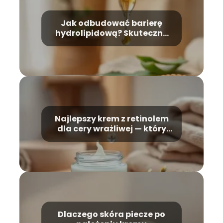
Jak odbudować barierę
hydrolipidową? Skuteczne
metody
Najlepszy krem z retinolem
dla cery wrażliwej — który
wybrać?
Dlaczego skóra piecze po