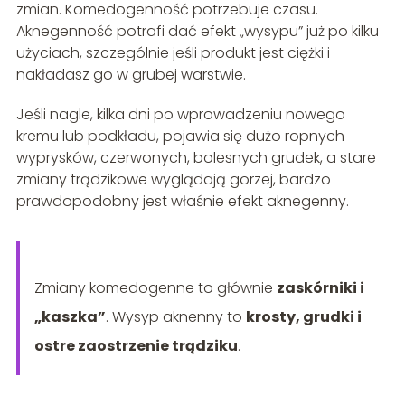
zmian. Komedogenność potrzebuje czasu.
Aknegenność potrafi dać efekt „wysypu” już po kilku
użyciach, szczególnie jeśli produkt jest ciężki i
nakładasz go w grubej warstwie.
Jeśli nagle, kilka dni po wprowadzeniu nowego
kremu lub podkładu, pojawia się dużo ropnych
wyprysków, czerwonych, bolesnych grudek, a stare
zmiany trądzikowe wyglądają gorzej, bardzo
prawdopodobny jest właśnie efekt aknegenny.
Zmiany komedogenne to głównie
zaskórniki i
„kaszka”
. Wysyp aknenny to
krosty, grudki i
ostre zaostrzenie trądziku
.