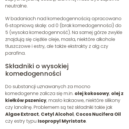
neutralne.
W badaniach nad komedogennością opracowano
6‑stopniową skalę: od 0 (brak komedogenności) do
5 (wysoka komedogenność). Na samej górze zwykle
znajdują się ciężkie oleje, masła, niektóre alkohole
tłuszczowe i estry, ale także ekstrakty z alg czy
parafina.
Składniki o wysokiej
komedogenności
Do substancji uznawanych za mocno
komedogenne zalicza się m.in.
olej kokosowy
,
olej z
kiełków pszenicy
, masło kakaowe, niektóre silikony
czy lanolinę. Problemem są też składniki takie jak
Algae Extract
,
Cetyl Alcohol
,
Cocos Nucifera Oil
czy estry typu
Isopropyl Myristate
.