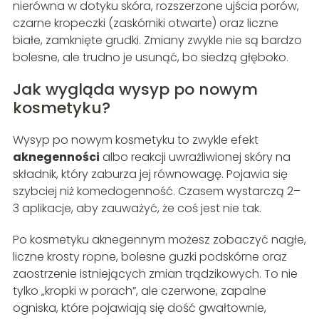
nierówna w dotyku skóra, rozszerzone ujścia porów,
czarne kropeczki (zaskórniki otwarte) oraz liczne
białe, zamknięte grudki. Zmiany zwykle nie są bardzo
bolesne, ale trudno je usunąć, bo siedzą głęboko.
Jak wygląda wysyp po nowym
kosmetyku?
Wysyp po nowym kosmetyku to zwykle efekt
aknegenności
albo reakcji uwrażliwionej skóry na
składnik, który zaburza jej równowagę. Pojawia się
szybciej niż komedogenność. Czasem wystarczą 2–
3 aplikacje, aby zauważyć, że coś jest nie tak.
Po kosmetyku aknegennym możesz zobaczyć nagłe,
liczne krosty ropne, bolesne guzki podskórne oraz
zaostrzenie istniejących zmian trądzikowych. To nie
tylko „kropki w porach”, ale czerwone, zapalne
ogniska, które pojawiają się dość gwałtownie,